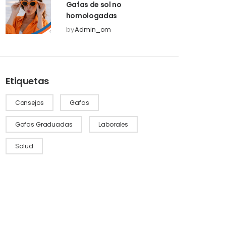
Gafas de sol no
homologadas
by
Admin_om
Etiquetas
Consejos
Gafas
Gafas Graduadas
Laborales
Salud