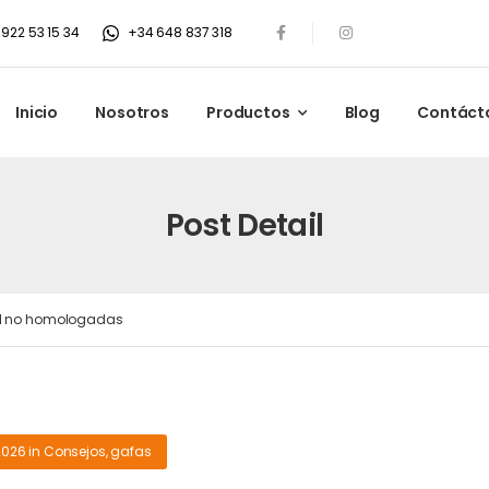
922 53 15 34
+34 648 837 318
Inicio
Nosotros
Productos
Blog
Contáct
Post Detail
ol no homologadas
2026
in
Consejos
,
gafas