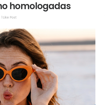
 no homologadas
1
Like Post