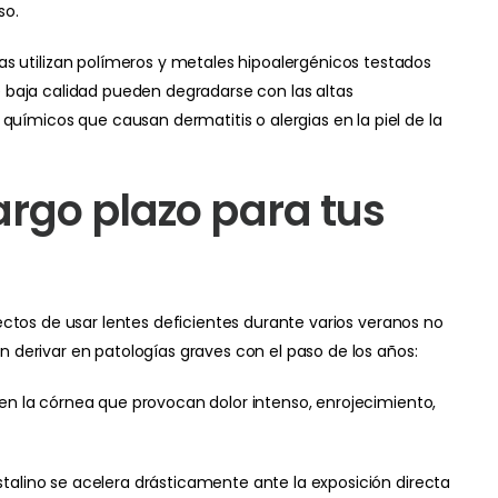
so.
s utilizan polímeros y metales hipoalergénicos testados
de baja calidad pueden degradarse con las altas
uímicos que causan dermatitis o alergias en la piel de la
rgo plazo para tus
fectos de usar lentes deficientes durante varios veranos no
n derivar en patologías graves con el paso de los años:
n la córnea que provocan dolor intenso, enrojecimiento,
stalino se acelera drásticamente ante la exposición directa