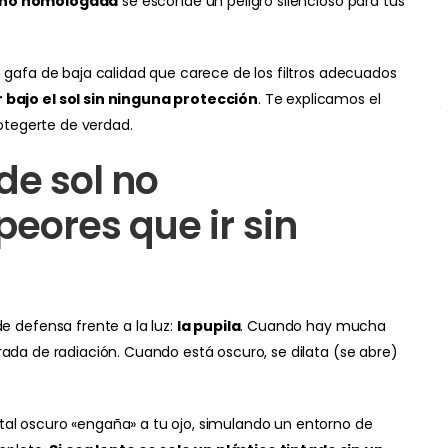
l no homologada
se esconde un peligro silencioso para tus
na gafa de baja calidad que carece de los filtros adecuados
bajo el sol sin ninguna protección
. Te explicamos el
otegerte de verdad.
de sol no
eores que ir sin
 defensa frente a la luz:
la pupila
. Cuando hay mucha
trada de radiación. Cuando está oscuro, se dilata (se abre)
stal oscuro «engaña» a tu ojo, simulando un entorno de