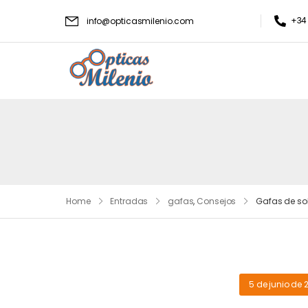
+34 
info@opticasmilenio.com
Home
Entradas
gafas
,
Consejos
Gafas de s
5 de junio de 