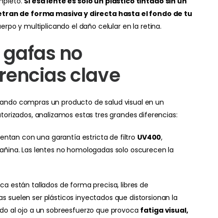
mpleto.
Si esa lente es solo un plástico tintado sin un
enetran de forma masiva y directa hasta el fondo de tu
rpo y multiplicando el daño celular en la retina.
. gafas no
rencias clave
ando compras un producto de salud visual en un
torizados, analizamos estas tres grandes diferencias:
ntan con una garantía estricta de filtro
UV400
,
 dañina. Las lentes no homologadas solo oscurecen la
ica están tallados de forma precisa, libres de
s suelen ser plásticos inyectados que distorsionan la
ando al ojo a un sobreesfuerzo que provoca
fatiga visual,