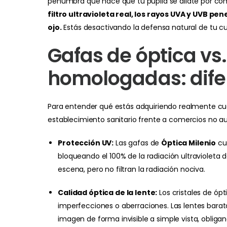
penumbra que hace que tu pupila se dilate por co
filtro ultravioleta real, los rayos UVA y UVB p
ojo.
Estás desactivando la defensa natural de tu cue
Gafas de óptica vs
homologadas: dife
Para entender qué estás adquiriendo realmente cu
establecimiento sanitario frente a comercios no au
Protección UV:
Las gafas de
Óptica Milenio
cue
bloqueando el 100% de la radiación ultravioleta
escena, pero no filtran la radiación nociva.
Calidad óptica de la lente:
Los cristales de ópt
imperfecciones o aberraciones. Las lentes barata
imagen de forma invisible a simple vista, oblig