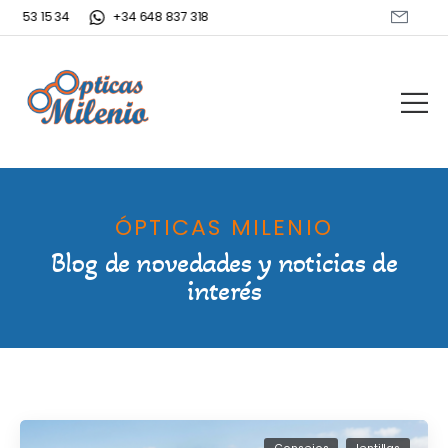
22 53 15 34
+34 648 837 318
ÓPTICAS MILENIO
Blog de novedades y noticias de
interés